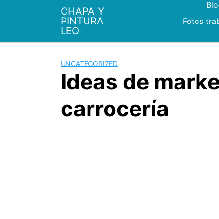
Bl
Saltar
CHAPA Y
al
PINTURA
Fotos tra
contenido
LEO
UNCATEGORIZED
Ideas de market
carrocería