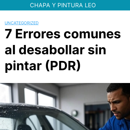
Saltar
CHAPA Y PINTURA LEO
al
contenido
UNCATEGORIZED
7 Errores comunes
al desabollar sin
pintar (PDR)