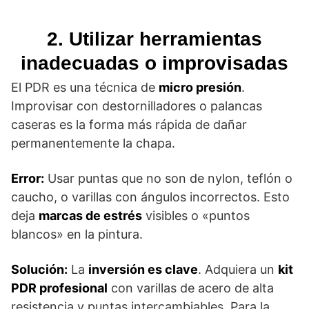
pintura) es obligatoria.
2. Utilizar herramientas
Si la capa de barniz o color está rota, el PDR
inadecuadas o improvisadas
puede agrandar la fisura.
El PDR es una técnica de
micro presión
.
No
Solución:
Inspección minuciosa con
Improvisar con destornilladores o palancas
revisar
una linterna LED. Si hay rotura, el PDR
caseras es la forma más rápida de dañar
la
solo se usará para levantar el metal
permanentemente la chapa.
pintura
antes de una mínima aplicación de
retoque de pintura.
Error:
Usar puntas que no son de nylon, teflón o
caucho, o varillas con ángulos incorrectos. Esto
deja
marcas de estrés
visibles o «puntos
blancos» en la pintura.
Solución:
La
inversión es clave
. Adquiera un
kit
PDR profesional
con varillas de acero de alta
resistencia y puntas intercambiables. Para la