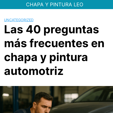
Saltar
CHAPA Y PINTURA LEO
al
contenido
UNCATEGORIZED
Las 40 preguntas
más frecuentes en
chapa y pintura
automotriz