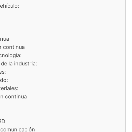
ehículo:
inua
n continua
cnología:
de la industria:
es:
ado:
eriales:
n continua
3D
 comunicación