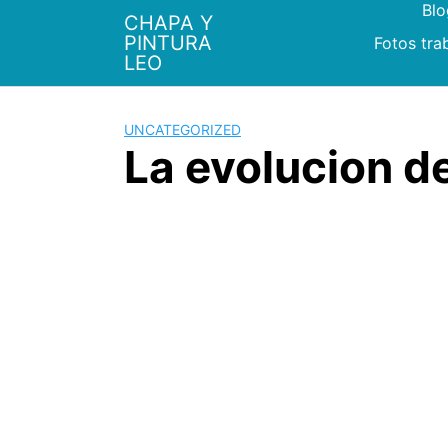
Bl
Saltar
CHAPA Y
al
PINTURA
Fotos tra
contenido
LEO
UNCATEGORIZED
La evolucion d