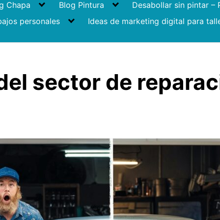
og Chapa
Blog Pintura
Desabollar sin pintar –
bajos personales
Ideas de marketing digital para tall
del sector de repara