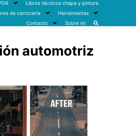
 PDR
Libros técnicos chapa y pintura
eres de carrocería
Herramientas
Contacto
Sobre mí
ción automotriz