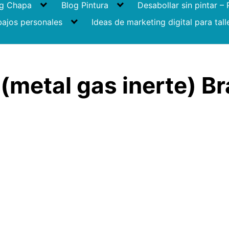
og Chapa
Blog Pintura
Desabollar sin pintar –
bajos personales
Ideas de marketing digital para tall
(metal gas inerte) Br