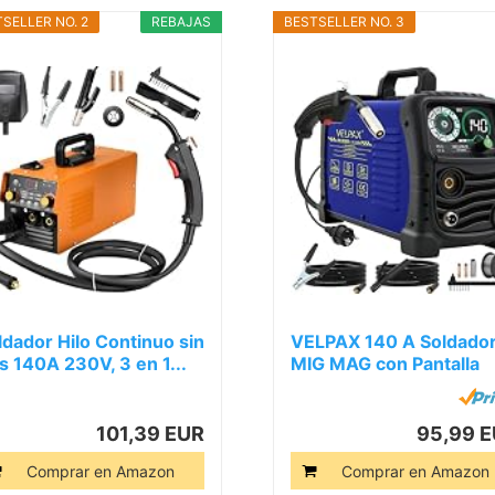
SELLER NO. 2
REBAJAS
BESTSELLER NO. 3
ldador Hilo Continuo sin
VELPAX 140 A Soldado
s 140A 230V, 3 en 1...
MIG MAG con Pantalla
LED...
101,39 EUR
95,99 
Comprar en Amazon
Comprar en Amazon