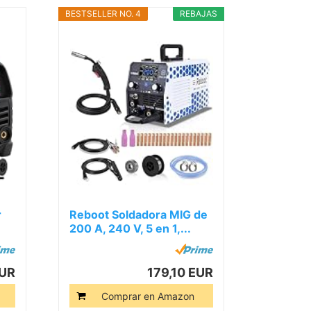
BESTSELLER NO. 4
REBAJAS
r
Reboot Soldadora MIG de
200 A, 240 V, 5 en 1,...
EUR
179,10 EUR
Comprar en Amazon