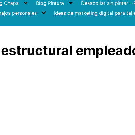
og Chapa
Blog Pintura
Desabollar sin pintar –
bajos personales
Ideas de marketing digital para tall
 estructural empleado